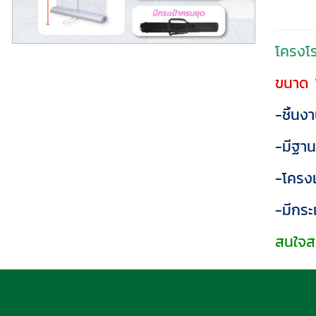
โครงโร
ขนาด 
-ชิ้นง
-มีฐาน
-โครงเ
-มีกระ
สนใจสอ